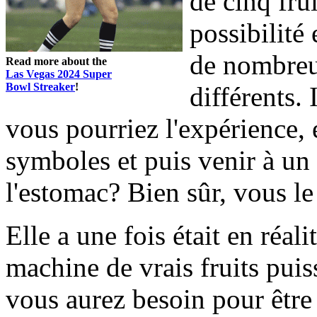
de cinq fru
possibilité
de nombreu
Read more about the
Las Vegas 2024 Super
Bowl Streaker
!
différents
vous pourriez l'expérience, 
symboles et puis venir à un 
l'estomac? Bien sûr, vous l
Elle a une fois était en réa
machine de vrais fruits puis
vous aurez besoin pour être