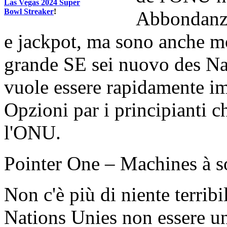
Las Vegas 2024 Super
Bowl Streaker
!
Abbondanza
e jackpot, ma sono anche mo
grande SE sei nuovo des Na
vuole essere rapidamente im
Opzioni par i principianti 
l'ONU.
Pointer One – Machines à s
Non c'è più di niente terrib
Nations Unies non essere un