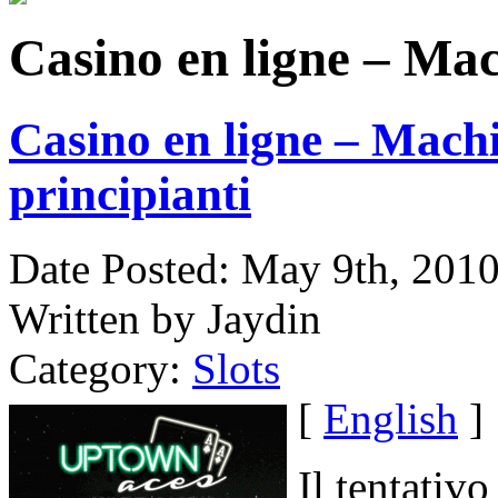
Casino en ligne – Mac
Casino en ligne – Machi
principianti
Date Posted: May 9th, 201
Written by Jaydin
Category:
Slots
[
English
]
Il tentativo