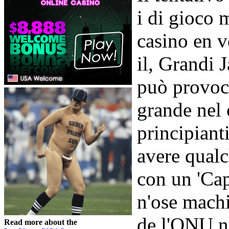
i di gioco 
casino en v
il, Grandi J
può provoc
grande nel 
principianti
avere qual
con un 'Cap
n'ose machi
de l'ONU n
Read more about the