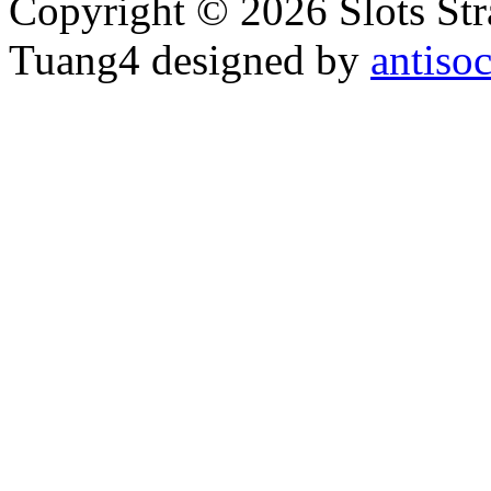
Copyright © 2026 Slots Stra
Tuang4 designed by
antiso