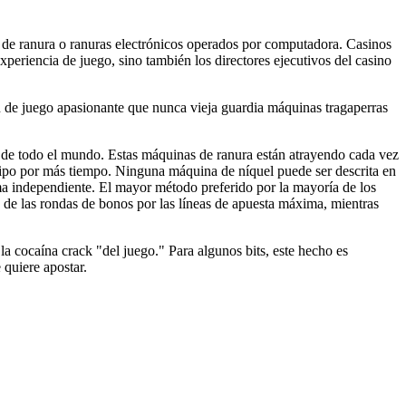
 de ranura o ranuras electrónicos operados por computadora. Casinos
xperiencia de juego, sino también los directores ejecutivos del casino
ión de juego apasionante que nunca vieja guardia máquinas tragaperras
 de todo el mundo. Estas máquinas de ranura están atrayendo cada vez
uipo por más tiempo. Ninguna máquina de níquel puede ser descrita en
ma independiente. El mayor método preferido por la mayoría de los
a de las rondas de bonos por las líneas de apuesta máxima, mientras
la cocaína crack "del juego." Para algunos bits, este hecho es
 quiere apostar.