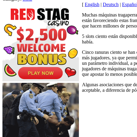
[
English
|
Deutsch
|
Españo
Muchas máquinas tragaperras
están favoreciendo estas fran
que hacen millones de perso
5 slots ciento están disponi
había.
Cinco ranuras ciento se han
más jugadores, ya que permi
un parámetro individual, a p
jugadores de máquinas tragap
que apostar lo menos posible
Algunas asociaciones que des
aceptable, a diferencia de p