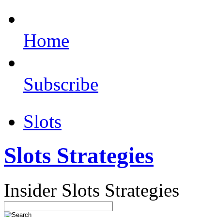
Home
Subscribe
Slots
Slots Strategies
Insider Slots Strategies