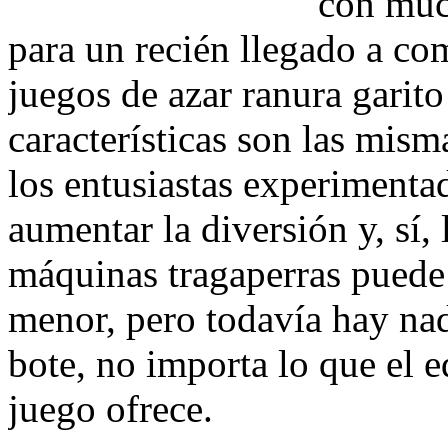
con muc
para un recién llegado a com
juegos de azar ranura garit
características son las mism
los entusiastas experimentad
aumentar la diversión y, sí,
máquinas tragaperras puede
menor, pero todavía hay nad
bote, no importa lo que el 
juego ofrece.