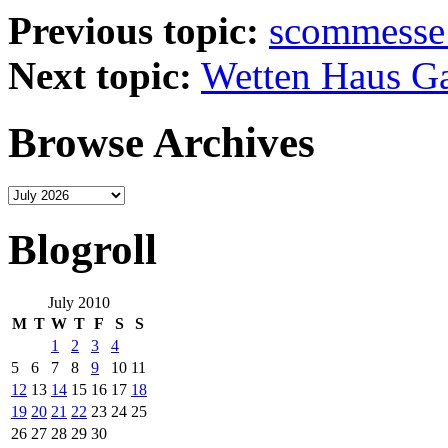
Previous topic:
scommesse 
Next topic:
Wetten Haus G
Browse Archives
Blogroll
July 2010
M
T
W
T
F
S
S
1
2
3
4
5
6
7
8
9
10
11
12
13
14
15
16
17
18
19
20
21
22
23
24
25
26
27
28
29
30