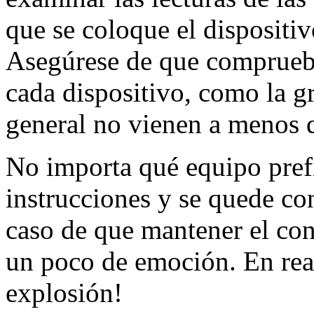
que se coloque el dispositi
Asegúrese de que compruebe 
cada dispositivo, como la g
general no vienen a menos 
No importa qué equipo prefi
instrucciones y se quede con
caso de que mantener el cont
un poco de emoción. En real
explosión!