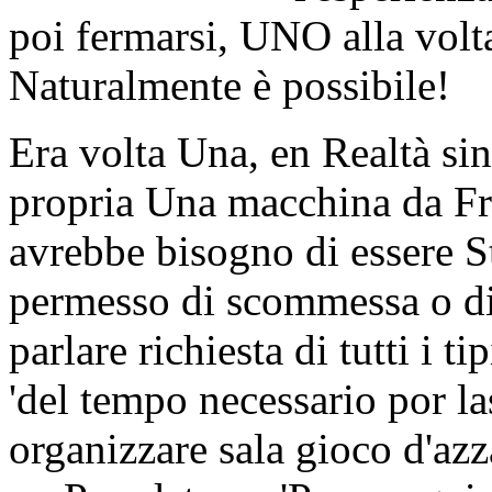
poi fermarsi, UNO alla volt
Naturalmente è possibile!
Era volta Una, en Realtà si
propria Una macchina da Fru
avrebbe bisogno di essere S
permesso di scommessa o di 
parlare richiesta di tutti i 
'del tempo necessario por l
organizzare sala gioco d'azz