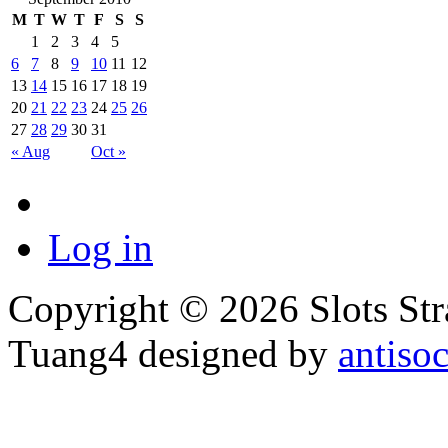
M
T
W
T
F
S
S
1
2
3
4
5
6
7
8
9
10
11
12
13
14
15
16
17
18
19
20
21
22
23
24
25
26
27
28
29
30
31
« Aug
Oct »
Log in
Copyright © 2026 Slots Stra
Tuang4 designed by
antiso