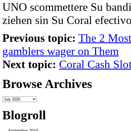
UNO scommettere Su bandit
ziehen sin Su Coral efectiv
Previous topic:
The 2 Most
gamblers wager on Them
Next topic:
Coral Cash Slo
Browse Archives
Blogroll
September 2010