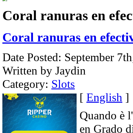
Coral ranuras en efect
Coral ranuras en efecti
Date Posted: September 7th
Written by Jaydin
Category:
Slots
[
English
]
Quando è l'
en Grado d