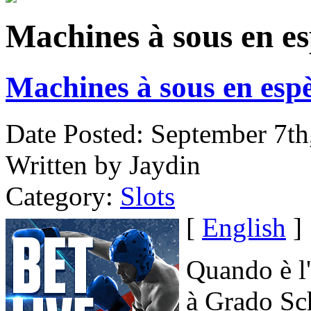
Machines à sous en esp
Machines à sous en espè
Date Posted: September 7th
Written by Jaydin
Category:
Slots
[
English
]
Quando è l'
à Grado Sch