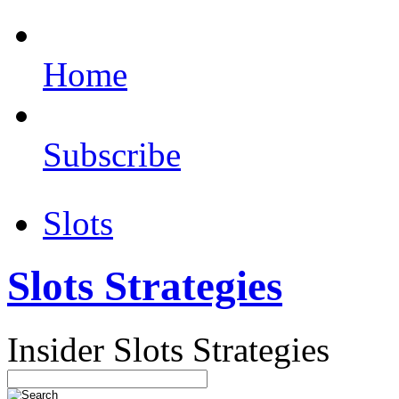
Home
Subscribe
Slots
Slots Strategies
Insider Slots Strategies