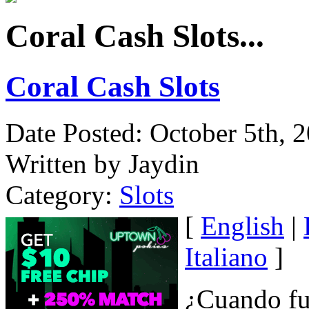
Coral Cash Slots...
Coral Cash Slots
Date Posted: October 5th, 
Written by Jaydin
Category:
Slots
[
English
|
Italiano
]
¿Cuando fu