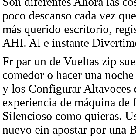
Son diferentes Ahora las c
poco descanso cada vez que
más querido escritorio, regi
AHI. Al e instante Divertim
Fr par un de Vueltas zip sue
comedor o hacer una noche d
y los Configurar Altavoces
experiencia de máquina de f
Silencioso como quieras. Us
nuevo ein apostar por una B