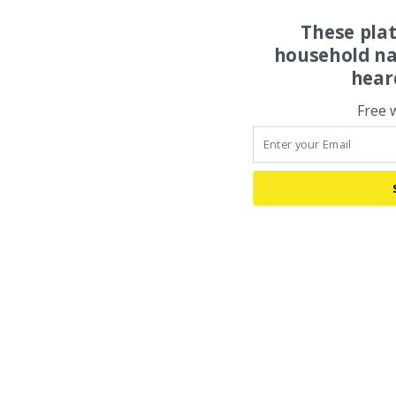
These pla
household na
hear
Free 