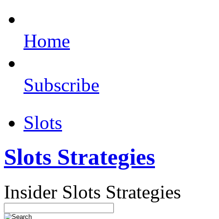
Home
Subscribe
Slots
Slots Strategies
Insider Slots Strategies