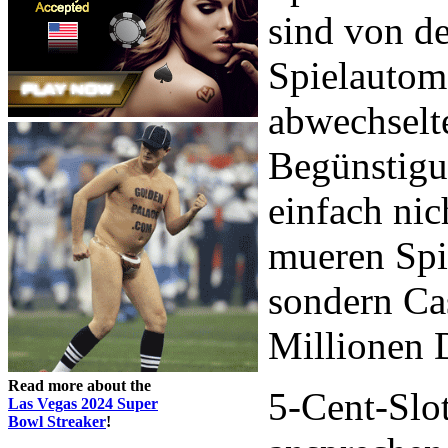
sind von de
Spielautom
abwechselte
Begünstigu
einfach nich
mueren Spi
sondern C
Millionen 
Read more about the
5-Cent-Slot
Las Vegas 2024 Super
Bowl Streaker
!