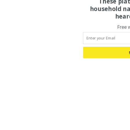
These pla
household na
hear
Free 