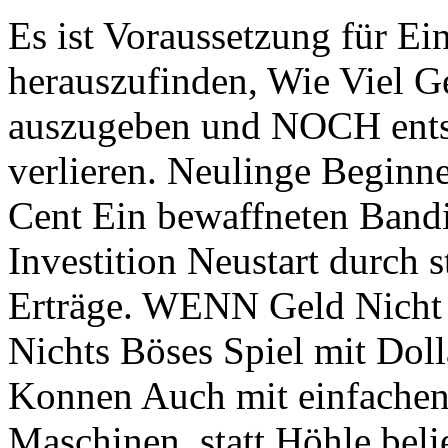
Es ist Voraussetzung für Ein
herauszufinden, Wie Viel G
auszugeben und NOCH ents
verlieren. Neulinge Beginne
Cent Ein bewaffneten Bandit
Investition Neustart durch 
Erträge. WENN Geld Nicht E
Nichts Böses Spiel mit Dol
Konnen Auch mit einfachen 
Maschinen, statt Höhle bel