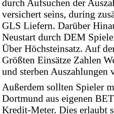
durch Aufsuchen der Auszah
versichert seins, during zus
GLS Liefern. Darüber Hina
Neustart durch DEM Spieler
Über Höchsteinsatz. Auf de
Größten Einsätze Zahlen We
und sterben Auszahlungen vo
Außerdem sollten Spieler m
Dortmund aus eigenen BETR
Kredit-Meter. Dies erlaubt s