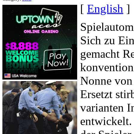
[
English
]
Spielautom
Sich zu Ei
gemacht Rei
konvention
Nonne von 
Ersetzt sti
varianten I
entwickelt