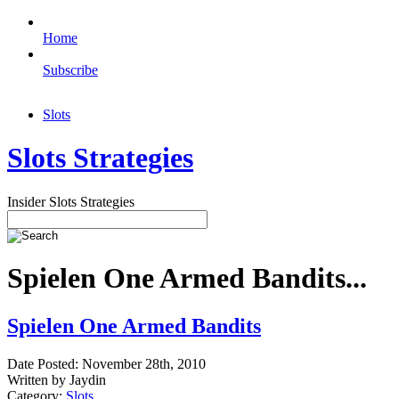
Home
Subscribe
Slots
Slots Strategies
Insider Slots Strategies
Spielen One Armed Bandits...
Spielen One Armed Bandits
Date Posted: November 28th, 2010
Written by Jaydin
Category:
Slots