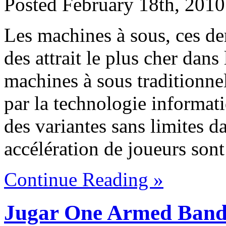
Posted February 18th, 2010
Les machines à sous, ces de
des attrait le plus cher dans
machines à sous traditionne
par la technologie informatiq
des variantes sans limites 
accélération de joueurs sont 
Continue Reading »
Jugar One Armed Bandi