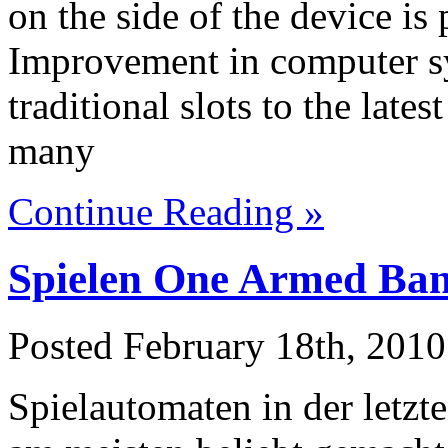
on the side of the device is
Improvement in computer sy
traditional slots to the lates
many
Continue Reading »
Spielen One Armed Ban
Posted February 18th, 2010
Spielautomaten in der letzt