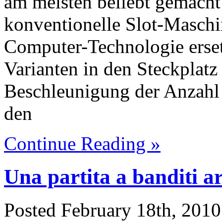
am meisten beliebt gemacht 
konventionelle Slot-Maschi
Computer-Technologie ersetz
Varianten in den Steckplatz
Beschleunigung der Anzahl
den
Continue Reading »
Una partita a banditi a
Posted February 18th, 2010