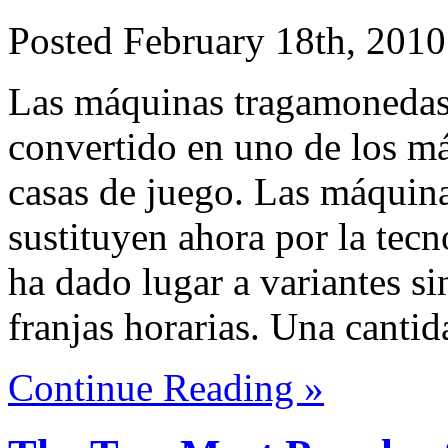
Posted February 18th, 2010
Las máquinas tragamonedas 
convertido en uno de los má
casas de juego. Las máquina
sustituyen ahora por la tecn
ha dado lugar a variantes si
franjas horarias. Una cantid
Continue Reading »